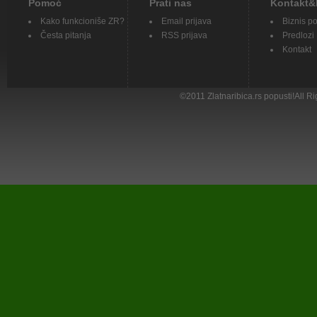
Pomoć
Prati nas
Kontakt&
Kako funkcioniše ZR?
Email prijava
Biznis p
Česta pitanja
RSS prijava
Predlozi
Kontakt
©
2011
Zlatnaribica.rs popusti!All 