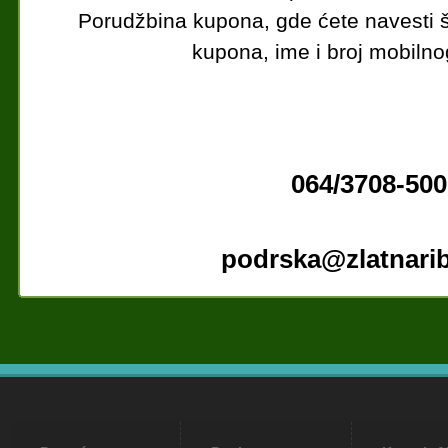
Porudžbina kupona, gde ćete navesti št
kupona, ime i broj mobilno
064/3708-500
podrska@zlatnarib