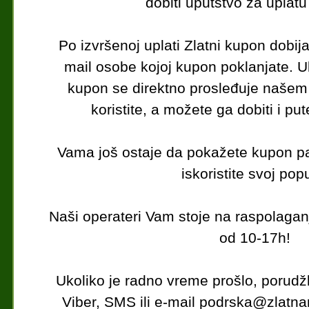
dobiti uputstvo za uplat
Po izvršenoj uplati Zlatni kupon dobijat
mail osobe kojoj kupon poklanjate. U
kupon se direktno prosleđuje našem 
koristite, a možete ga dobiti i p
Vama još ostaje da pokažete kupon par
iskoristite svoj pop
Naši operateri Vam stoje na raspolaga
od 10-17h!
Ukoliko je radno vreme prošlo, porudž
Viber, SMS ili e-mail podrska@zlatna