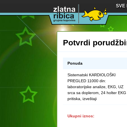
SVE
Potvrdi porudžb
Ponuda
Sistematski KARDIOLOŠKI
PREGLED 11000 din:
laboratorijske analize, EKG, UZ
srca sa doplerom, 24 holter EKG
pritiska, izveštaji
Ukupni iznos: