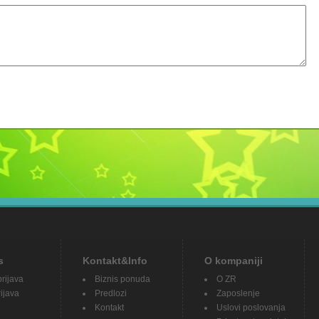
s
Kontakt&Info
O kompaniji
prijava
Biznis ponuda
O ZR
ijava
Predlozi
Zaposlenje
Kontakt
Uslovi poslovanja