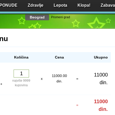
 PONUDE
Zdravlje
Lepota
Klopa!
Zabava 
Beograd
Promeni grad
inu
Količina
Cena
Ukupno
11000
11000.00
x
=
najviše 9999
din.
din.
 +
kupovina
11000
=
din.