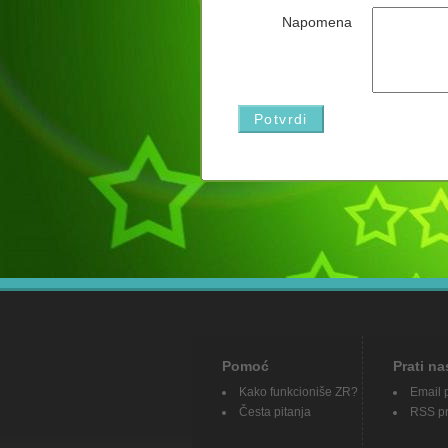
Napomena
Pomoć
Prati na
Kako funkcioniše ZR?
Email 
Česta pitanja
RSS pr