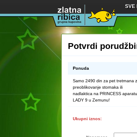
SVE
Potvrdi porudžb
Ponuda
Samo 2490 din za pet tretmana 
preoblikovanje stomaka ili
nadlaktica na PRINCESS aparatu
LADY 9 u Zemunu!
Ukupni iznos: