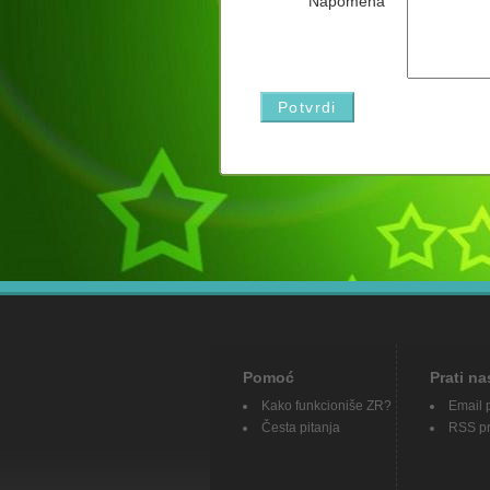
Napomena
Pomoć
Prati na
Kako funkcioniše ZR?
Email 
Česta pitanja
RSS pr