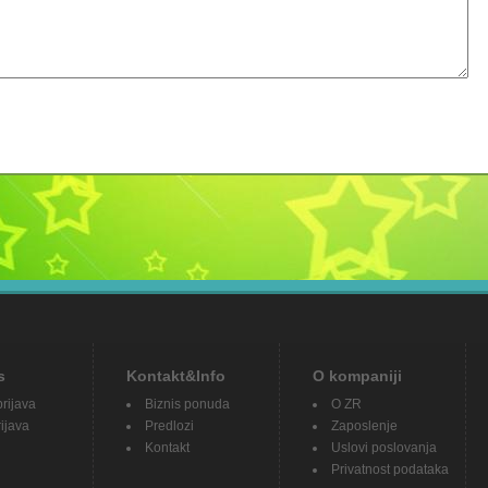
s
Kontakt&Info
O kompaniji
prijava
Biznis ponuda
O ZR
ijava
Predlozi
Zaposlenje
Kontakt
Uslovi poslovanja
Privatnost podataka