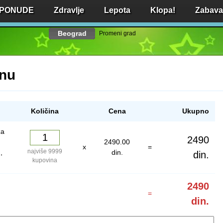
 PONUDE
Zdravlje
Lepota
Klopa!
Zabava 
Beograd
Promeni grad
inu
Količina
Cena
Ukupno
za
2490
2490.00
x
=
najviše 9999
,
din.
din.
kupovina
2490
=
din.