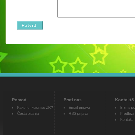
Pomoć
Prati nas
Kontakt&
Kako funkcioniše ZR?
Email prijava
Biznis p
Česta pitanja
RSS prijava
Predlozi
Kontakt