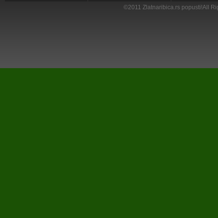
©
2011
Zlatnaribica.rs popusti!All 