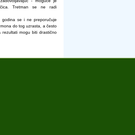
 zadovoljavajuć - moguće je
lačica. Tretman se ne radi
godina se i ne preporučuje
rmona do tog uzrasta, a često
 rezultati mogu biti drastično