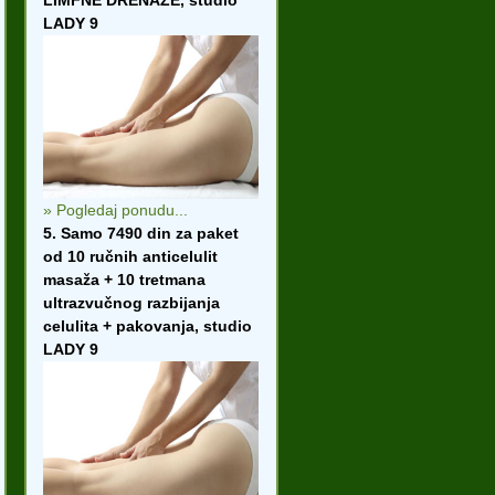
LIMFNE DRENAŽE, studio
LADY 9
» Pogledaj ponudu...
5. Samo 7490 din za paket
od 10 ručnih anticelulit
masaža + 10 tretmana
ultrazvučnog razbijanja
celulita + pakovanja, studio
LADY 9