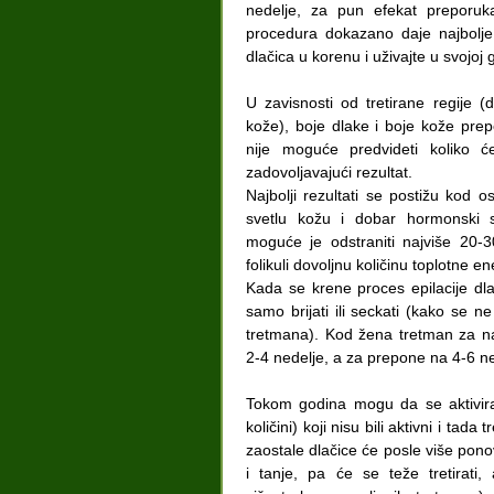
nedelje, za pun efekat preporuk
procedura dokazano daje najbolje 
dlačica u korenu i uživajte u svojoj g
U zavisnosti od tretirane regije (
kože), boje dlake i boje kože prep
nije moguće predvideti koliko ć
zadovoljavajući rezultat.
Najbolji rezultati se postižu kod 
svetlu kožu i dobar hormonski 
moguće je odstraniti najviše 20-3
folikuli dovoljnu količinu toplotne ene
Kada se krene proces epilacije dl
samo brijati ili seckati (kako se 
tretmana). Kod žena tretman za na
2-4 nedelje, a za prepone na 4-6 ne
Tokom godina mogu da se aktiviraju
količini) koji nisu bili aktivni i tad
zaostale dlačice će posle više pono
i tanje, pa će se teže tretirati, 