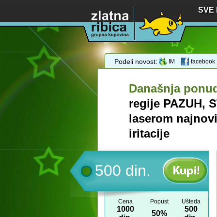
SVE
Podeli novost:
IM
facebook
Današnja ponu
regije PAZUH,
laserom najnovij
iritacije
500 din.
Cena
Popust
Ušteda
1000
500
50%