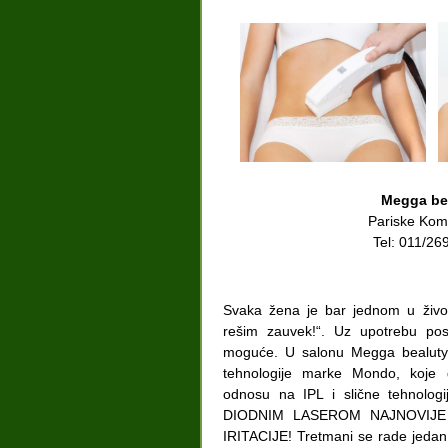
Megga be
Pariske Kom
Tel: 011/26
Svaka žena je bar jednom u život
rešim zauvek!“. Uz upotrebu pos
moguće. U salonu Megga bealuty 
tehnologije marke Mondo, koje g
odnosu na IPL i slične tehnolo
DIODNIM LASEROM NAJNOVIJE
IRITACIJE! Tretmani se rade jeda