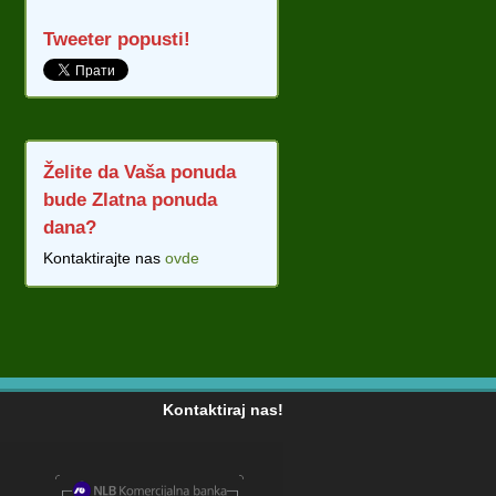
Tweeter popusti!
Želite da Vaša ponuda
bude Zlatna ponuda
dana?
Kontaktirajte nas
ovde
Kontaktiraj nas!