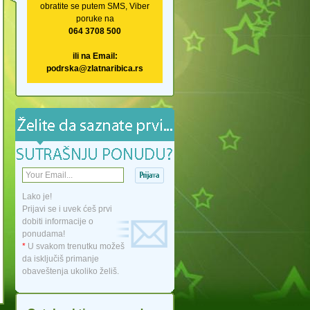
obratite se putem SMS, Viber
poruke na
064 3708 500
ili na Email:
podrska@zlatnaribica.rs
Lako je!
Prijavi se i uvek ćeš prvi
dobiti informacije o
ponudama!
*
U svakom trenutku možeš
da isključiš primanje
obaveštenja ukoliko želiš.