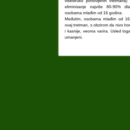
višestruko ponovljenih tretmana)
eliminisanje najviše 80-90% d
osobama mlađim od 16 godina.
Međutim, osobama mlađim od 16 
ovaj tretman, s obzirom da nivo ho
i kasnije, veoma varira. Usled toga
umanjeni.