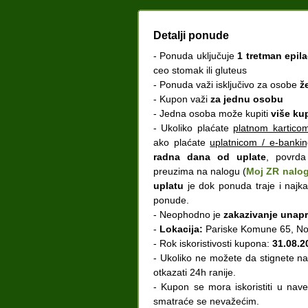
Detalji ponude
- Ponuda uključuje
1 tretman epila
ceo stomak ili gluteus
- Ponuda važi isključivo za osobe
ž
- Kupon važi
za jednu osobu
- Jedna osoba može kupiti
više ku
- Ukoliko plaćate
platnom kartico
ako plaćate
uplatnicom / e-banki
radna dana od uplate
, povrda
preuzima na nalogu (
Moj ZR nalog
uplatu
je dok ponuda traje i najk
ponude.
- Neophodno je
zakazivanje unap
-
Lokacija:
Pariske Komune 65, No
- Rok iskoristivosti kupona:
31.08.2
- Ukoliko ne možete da stignete na
otkazati 24h ranije.
- Kupon se mora iskoristiti u na
smatraće se nevažećim.