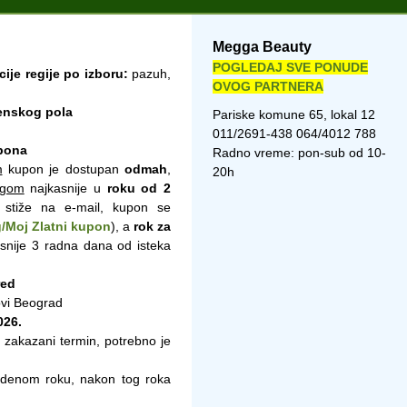
Megga Beauty
POGLEDAJ SVE PONUDE
cije regije po izboru:
pazuh,
OVOG PARTNERA
enskog pola
Pariske komune 65, lokal 12
011/2691-438 064/4012 788
pona
Radno vreme: pon-sub od 10-
m
kupon je dostupan
odmah
,
20h
ngom
najkasnije u
roku od 2
 stiže na e-mail, kupon se
/Moj Zlatni kupon
), a
rok za
asnije 3 radna dana od isteka
red
vi Beograd
026.
 zakazani termin, potrebno je
vedenom roku, nakon tog roka