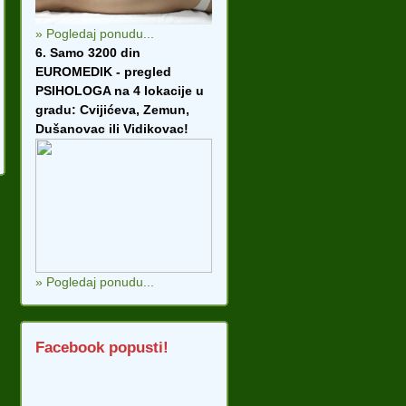
» Pogledaj ponudu...
6. Samo 3200 din
EUROMEDIK - pregled
PSIHOLOGA na 4 lokacije u
gradu: Cvijićeva, Zemun,
Dušanovac ili Vidikovac!
» Pogledaj ponudu...
Facebook popusti!