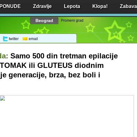
 PONUDE
Zdravlje
Lepota
Klopa!
Zabava 
Beograd
Promeni grad
twitter
email
da:
Samo 500 din tretman epilacije
 STOMAK ili GLUTEUS diodnim
e generacije, brza, bez boli i