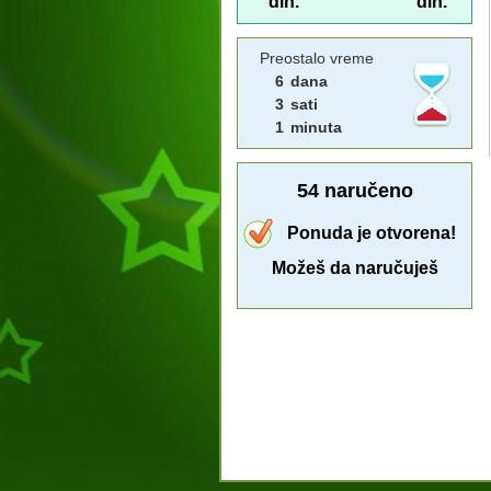
din.
din.
Preostalo vreme
6
dana
3
sati
1
minuta
54
naručeno
Ponuda je otvorena!
Možeš da naručuješ