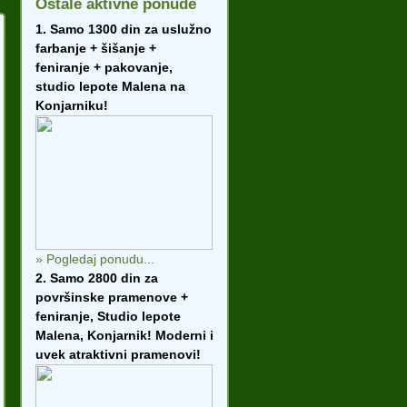
Ostale aktivne ponude
1. Samo 1300 din za uslužno
farbanje + šišanje +
feniranje + pakovanje,
studio lepote Malena na
Konjarniku!
» Pogledaj ponudu...
2. Samo 2800 din za
površinske pramenove +
feniranje, Studio lepote
Malena, Konjarnik! Moderni i
uvek atraktivni pramenovi!