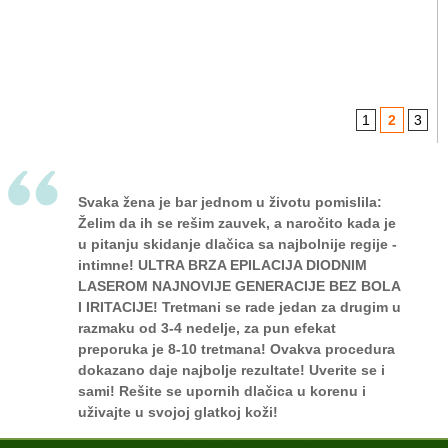
1
2
3
Svaka žena je bar jednom u životu pomislila:
Želim da ih se rešim zauvek, a naročito kada je
u pitanju skidanje dlačica sa najbolnije regije -
intimne! ULTRA BRZA EPILACIJA DIODNIM
LASEROM NAJNOVIJE GENERACIJE BEZ BOLA
I IRITACIJE! Tretmani se rade jedan za drugim u
razmaku od 3-4 nedelje, za pun efekat
preporuka je 8-10 tretmana! Ovakva procedura
dokazano daje najbolje rezultate! Uverite se i
sami! Rešite se upornih dlačica u korenu i
uživajte u svojoj glatkoj koži!