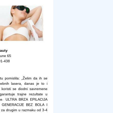
auty
une 65
91-438
u pomislila: „Želim da ih se
ebnih lasera, danas je to i
koristi se diodni savremene
arantuje trajne rezultate u
gije. ULTRA BRZA EPILACIJA
 GENERACIJE BEZ BOLA I
n za drugim u razmaku od 3-4