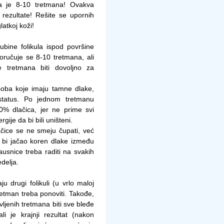
a je 8-10 tretmana! Ovakva
rezultate! Rešite se upornih
latkoj koži!
dubine folikula ispod površine
oručuje se 8-10 tretmana, ali
e tretmana biti dovoljno za
osoba koje imaju tamne dlake,
status. Po jednom tretmanu
0% dlačica, jer ne prime svi
rgije da bi bili uništeni.
ačice se ne smeju čupati, već
ne bi jačao koren dlake između
usnice treba raditi na svakih
delja.
 drugi folikuli (u vrlo maloj
a tretman treba ponoviti. Takođe,
vljenih tretmana biti sve bleđe
ali je krajnji rezultat (nakon