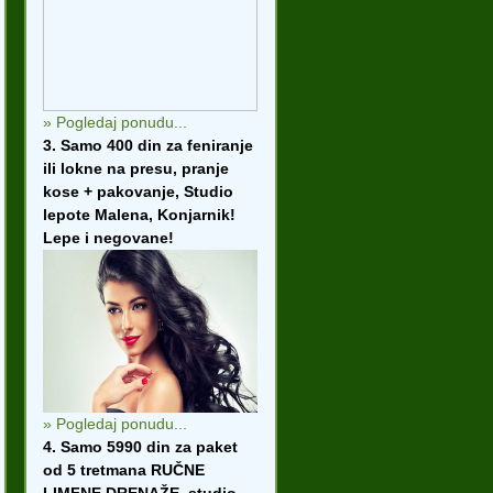
» Pogledaj ponudu...
3. Samo 400 din za feniranje
ili lokne na presu, pranje
kose + pakovanje, Studio
lepote Malena, Konjarnik!
Lepe i negovane!
» Pogledaj ponudu...
4. Samo 5990 din za paket
od 5 tretmana RUČNE