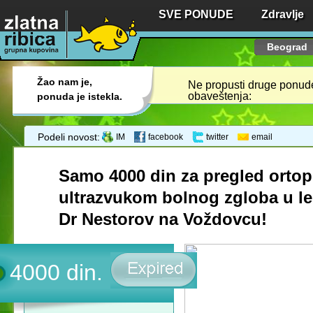
SVE PONUDE
Zdravlje
Beograd
Žao nam je,
Ne propusti druge ponude,
obaveštenja:
ponuda je istekla.
Podeli novost:
IM
facebook
twitter
email
Samo 4000 din za pregled orto
ultrazvukom bolnog zgloba u lek
Dr Nestorov na Voždovcu!
4000 din.