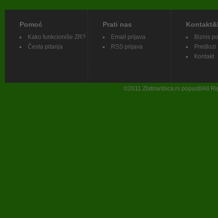
Pomoć
Prati nas
Kontakt&
Kako funkcioniše ZR?
Email prijava
Biznis p
Česta pitanja
RSS prijava
Predlozi
Kontakt
©
2011
Zlatnaribica.rs popusti!All 