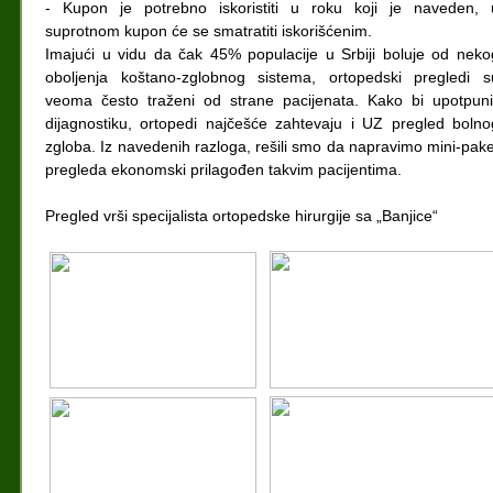
- Kupon je potrebno iskoristiti u roku koji je naveden, 
suprotnom kupon će se smatratiti iskorišćenim.
Imajući u vidu da čak 45% populacije u Srbiji boluje od neko
oboljenja koštano-zglobnog sistema, ortopedski pregledi s
veoma često traženi od strane pacijenata. Kako bi upotpunil
dijagnostiku, ortopedi najčešće zahtevaju i UZ pregled bolno
zgloba. Iz navedenih razloga, rešili smo da napravimo mini-pake
pregleda ekonomski prilagođen takvim pacijentima.
Pregled vrši specijalista ortopedske hirurgije sa „Banjice“