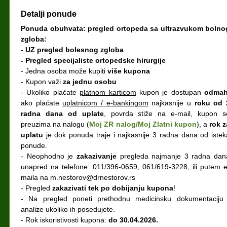
Detalji ponude
Ponuda obuhvata: pregled ortopeda sa ultrazvukom bolno
zgloba:
- UZ pregled bolesnog zgloba
- Pregled specijaliste ortopedske hirurgije
- Jedna osoba može kupiti
više kupona
- Kupon važi
za jednu osobu
- Ukoliko plaćate
platnom karticom
kupon je dostupan
odma
ako plaćate
uplatnicom / e-bankingom
najkasnije u
roku od 
radna dana od uplate
, povrda stiže na e-mail, kupon s
preuzima na nalogu (
Moj ZR nalog/Moj Zlatni kupon
), a
rok z
uplatu
je dok ponuda traje i najkasnije 3 radna dana od istek
ponude.
- Neophodno je
zakazivanje
pregleda najmanje 3 radna dan
unapred na telefone: 011/396-0659, 061/619-3228, ili putem e
maila na m.nestorov@drnestorov.rs
- Pregled
zakazivati tek po dobijanju kupona
!
- Na pregled poneti prethodnu medicinsku dokumentaciju 
analize ukoliko ih posedujete.
- Rok iskoristivosti kupona:
do 30.04.2026.