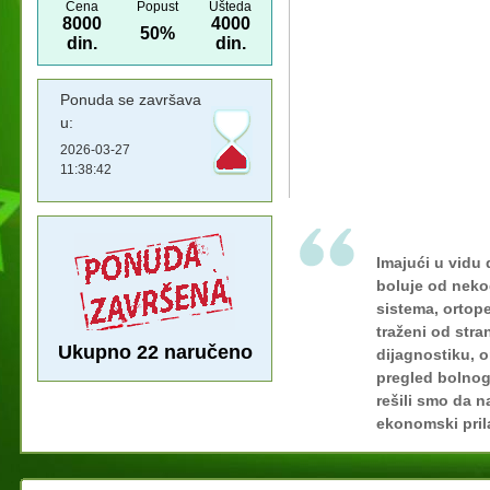
Cena
Popust
Ušteda
8000
4000
50%
din.
din.
Ponuda se završava
u:
2026-03-27
11:38:42
Imajući u vidu 
boluje od neko
sistema, ortop
traženi od stra
Ukupno
22
naručeno
dijagnostiku, o
pregled bolnog
rešili smo da 
ekonomski pril