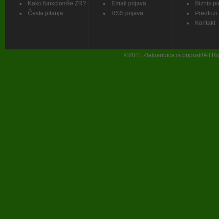
Kako funkcioniše ZR?
Email prijava
Biznis p
Česta pitanja
RSS prijava
Predlozi
Kontakt
©
2011
Zlatnaribica.rs popusti!All 