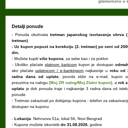
glamurozno u 
Detalji ponude
- Ponuda obuhvata
tretman japanskog iscrtavanja obrva (
tretman)
- Uz kupon popust na korekciju (2. tretman) po ceni od 200
din.
- Možete kupiti
više kupona
, za sebe kao i za poklon
- Ukoliko plaćate
platnom karticom
kupon je dostupan
odma
ako plaćate
uplatnicom / e-bankingom
najkasnije u
roku od 
radna dana od uplate
, povrda stiže na e-mail, kupon s
preuzima na nalogu (
Moj ZR nalog/Moj Zlatni kupon
), a
rok z
uplatu
je dok ponuda traje i najkasnije 3 radna dana od istek
ponude.
- Tretman zakazivati po dobijanju kupona - telefon za zakazivanj
dostupan na kuponu
-
Lokacija
: Nehruova 51a, lokal 56, Novi Beograd
- Kupone možete iskoristiti
do 31.08.2026.
godine