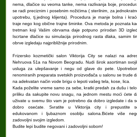
nema, dlačice su veoma tanke, nema razlivanja boje, procedur
se radi preciznim i posebnim nožićima ( sterilnim, za jednokratn
upotrebu, tj.jednog klijenta). Procedura je manje bolna i krać
traje nego kog obične trajne šminke. Ova metoda je poznata ka
tretman koji Vašim obrvama daje potpuno prirodan 3D izgled
Iscrtane dlačice su simulacija prirodnog rasta dlaka, samim ti
obrve izgledaju najpribližnije prirodnim.
Frizersko kozmetički salon Viktorija City se nalazi na adres
Nehruova 51a na Novom Beogradu. Nudi širok asortiman svoji
usluga za ulepšavanje i negu od glave do pete. Upotrebo
renomiranih preparata svetskih proizvođača u salonu se trude d
na adekvatan način vode brigu o lepoti vašeg tela, kose, lica.
Kada poželite vreme samo za sebe, kratki predah za dušu i telo 
priliku da sakupite novu snagu, na jednom mestu moći ćete d
uživate u svemu što vam je potrebno da dobro izgledate i da s
dobro osećate. Svratite u Viktorija city i prepustite s
edukovanom i ljubaznom osoblju salona.Bićete više neg
zadovoljni svojim izgledom.
Budite lepi budite negovani i zadovoljni sobom!