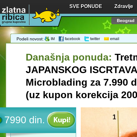
SVE PONUDE
Zdravlje
Beograd
Podeli novost:
IM
facebook
twitter
email
Današnja ponuda:
Tret
JAPANSKOG ISCRTAVA
Microblading za 7.990 d
(uz kupon korekcija 200
7990 din.