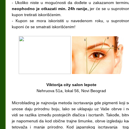
- Ukoliko niste u mogućnosti da dođete u zakazanom terminu
neophodno je otkazati min. 24h ranije,
jer će se u suprotno
kupon tretirati iskorišćenim.
- Kupon se mora iskoristiti u navedenom roku, u suprotno
kuponi će se smatrati iskorišćenim!
Viktorija city salon lepote
Nehruova 51a, lokal 56, Novi Beograd
Microblading je najnovija metoda iscrtavanja gde pigmenti koji s
unose daju prirodnu boju, lako se uklapaju uz Vaše obrve i n
vidi se razlika između postojećih dlačica i iscrtanih. Takođe, bitn
je napomenuti da kod obične trajne šmunke, obrve izgledaju ka
tetovaža i manje prirodno. Kod japanskog iscrtavanja tog