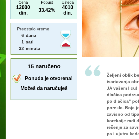
Cena
Popust
Ušteda
12000
4010
33.42%
din.
din.
Preostalo vreme
6
dana
1
sati
32
minuta
15
naručeno
Željeni oblik 
Ponuda je otvorena!
iscrtavanja obr
Možeš da naručuješ
JA vašem licu!
dlačica podrzu
po dlačica" po
porekla. Boja j
zavisno od tipa
korekcije radi
rešenje za savr
pa i ujutru kada