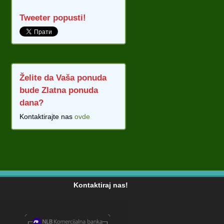
Tweeter popusti!
Želite da Vaša ponuda
bude Zlatna ponuda
dana?
Kontaktirajte nas
ovde
Kontaktiraj nas!