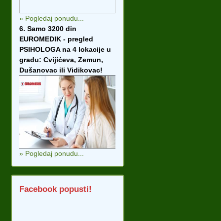
» Pogledaj ponudu...
6. Samo 3200 din
EUROMEDIK - pregled
PSIHOLOGA na 4 lokacije u
gradu: Cvijićeva, Zemun,
Dušanovac ili Vidikovac!
» Pogledaj ponudu...
Facebook popusti!