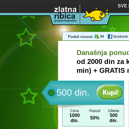
SVE
Podeli novost:
IM
facebook
Današnja ponu
od 2000 din za
min) + GRATIS m
500 din.
Cena
Popust
Ušteda
1000
500
50%
din.
din.