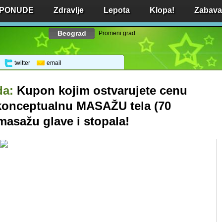
 PONUDE
Zdravlje
Lepota
Klopa!
Zabava 
Beograd
Promeni grad
twitter
email
da:
Kupon kojim ostvarujete cenu
 konceptualnu MASAŽU tela (70
asažu glave i stopala!