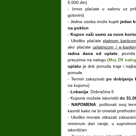
5.000 din)
- Iznos plaćate u salonu uz pri
gotovini)
- Jedna osoba može kupiti
jedan k
na poklon
-
Kupon važi samo za nove koris
- Ukoliko plaćate
platnom kartico
ako plaćate
uplatnicom / e-banki
radna dana od uplate
, povrda
preuzima na nalogu (
Moj ZR nalog
uplatu
je dok ponuda traje i najk
ponude.
- Termin zakazivati
po dobijanju
na kuponu)
-
Lokacija
: Dobračina 5
- Kupone možete iskoristiti
do 31.0
-
NAPOMENA
: poštovati svoj term
kasniti kako ne bi ometali prethodni
- Ukoliko morate otkazati zakazani
minimum dan ranije, u suprotno
iskorišćen