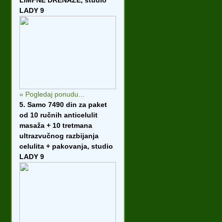
LIMFNE DRENAŽE, studio
LADY 9
» Pogledaj ponudu...
5. Samo 7490 din za paket
od 10 ručnih anticelulit
masaža + 10 tretmana
ultrazvučnog razbijanja
celulita + pakovanja, studio
LADY 9