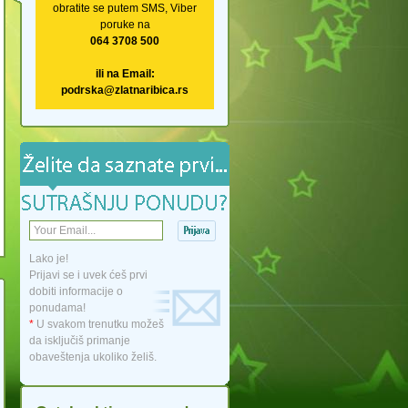
obratite se putem SMS, Viber
poruke na
064 3708 500
ili na Email:
podrska@zlatnaribica.rs
Lako je!
Prijavi se i uvek ćeš prvi
dobiti informacije o
ponudama!
*
U svakom trenutku možeš
da isključiš primanje
obaveštenja ukoliko želiš.