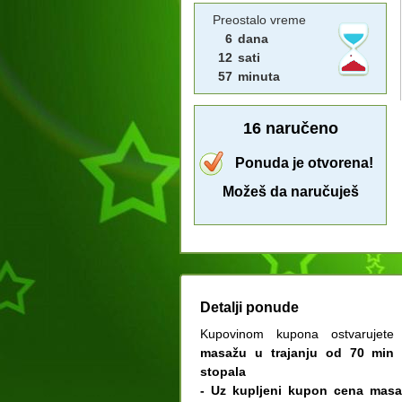
Preostalo vreme
6
dana
12
sati
57
minuta
16
naručeno
Ponuda je otvorena!
Možeš da naručuješ
Detalji ponude
Kupovinom kupona ostvaruje
masažu u trajanju od 70 min
stopala
- Uz kupljeni kupon cena masa