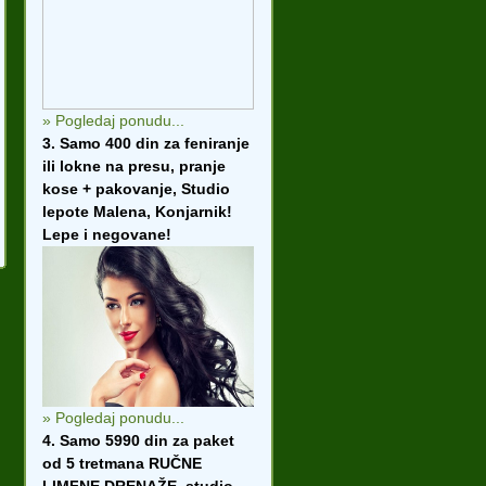
» Pogledaj ponudu...
3. Samo 400 din za feniranje
ili lokne na presu, pranje
kose + pakovanje, Studio
lepote Malena, Konjarnik!
Lepe i negovane!
» Pogledaj ponudu...
4. Samo 5990 din za paket
od 5 tretmana RUČNE