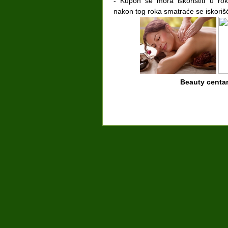
- Kupon se mora iskoristiti u rok
nakon tog roka smatraće se iskoriš
Beauty centa