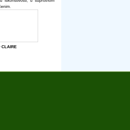
u iskoristivosti, u suprotnom
ćenim.
r CLAIRE