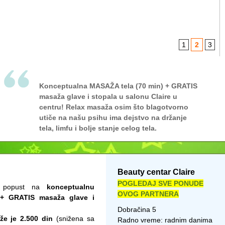
1
2
3
Konceptualna MASAŽA tela (70 min) + GRATIS
masaža glave i stopala u salonu Claire u
centru! Relax masaža osim što blagotvorno
utiče na našu psihu ima dejstvo na držanje
tela, limfu i bolje stanje celog tela.
Beauty centar Claire
POGLEDAJ SVE PONUDE
te popust na
konceptualnu
OVOG PARTNERA
 + GRATIS masaža glave i
Dobračina 5
že je 2.500 din
(snižena sa
Radno vreme: radnim danima