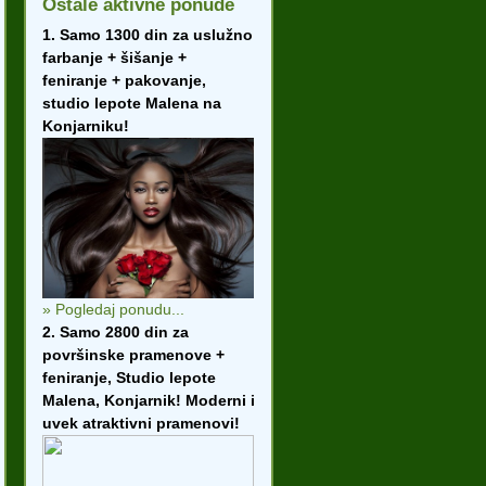
Ostale aktivne ponude
1. Samo 1300 din za uslužno
farbanje + šišanje +
feniranje + pakovanje,
studio lepote Malena na
Konjarniku!
» Pogledaj ponudu...
2. Samo 2800 din za
površinske pramenove +
feniranje, Studio lepote
Malena, Konjarnik! Moderni i
uvek atraktivni pramenovi!