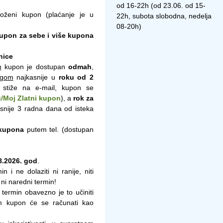
od 16-22h (od 23.06. od 15-
loženi kupon (plaćanje je u
22h, subota slobodna, nedelja
08-20h)
upon za sebe i više kupona
nice
m
kupon je dostupan
odmah
,
ngom
najkasnije u
roku od 2
 stiže na e-mail, kupon se
/Moj Zlatni kupon
), a
rok za
asnije 3 radna dana od isteka
 kupona
putem tel
. (dostupan
8.2026. god
.
in i ne dolaziti ni ranije, niti
 ni naredni termin!
 termin obavezno je to učiniti
m kupon će se računati kao