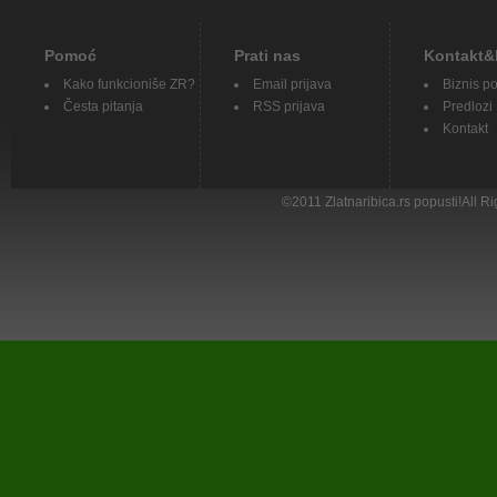
Pomoć
Prati nas
Kontakt&
Kako funkcioniše ZR?
Email prijava
Biznis p
Česta pitanja
RSS prijava
Predlozi
Kontakt
©
2011
Zlatnaribica.rs popusti!All 