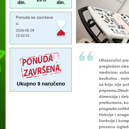
din.
din.
Ponuda se završava
u:
2026-06-29
15:42:01
Ultrazvučni pre
pregledom obavl
medicine- subsp
bezbolna , nei
Ukupno
9
naručeno
za koju nije p
priprema.Obuhv
dimenzija i deb
pretkomora, k
pregrade,velik
finkcije i snag
funkcije i komp
procenu izgled