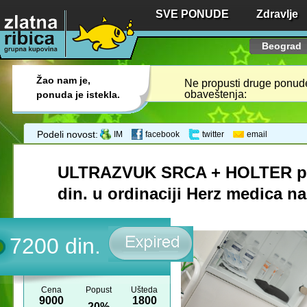
SVE PONUDE
Zdravlje
Beograd
Žao nam je,
Ne propusti druge ponude,
obaveštenja:
ponuda je istekla.
Podeli novost:
IM
facebook
twitter
email
ULTRAZVUK SRCA + HOLTER pri
din. u ordinaciji Herz medica na
7200 din.
Cena
Popust
Ušteda
9000
1800
20%