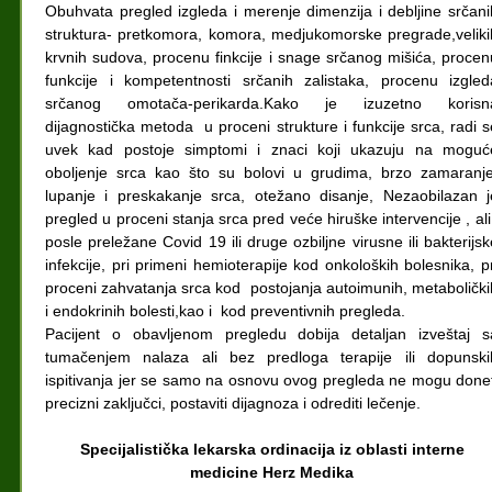
Obuhvata pregled izgleda i merenje dimenzija i debljine srčani
struktura- pretkomora, komora, medjukomorske pregrade,veliki
krvnih sudova, procenu finkcije i snage srčanog mišića, procen
funkcije i kompetentnosti srčanih zalistaka, procenu izgled
srčanog omotača-perikarda.Kako je izuzetno korisn
dijagnostička metoda u proceni strukture i funkcije srca, radi s
uvek kad postoje simptomi i znaci koji ukazuju na moguć
oboljenje srca kao što su bolovi u grudima, brzo zamaranje
lupanje i preskakanje srca, otežano disanje, Nezaobilazan j
pregled u proceni stanja srca pred veće hiruške intervencije , ali 
posle preležane Covid 19 ili druge ozbiljne virusne ili bakterijsk
infekcije, pri primeni hemioterapije kod onkoloških bolesnika, pr
proceni zahvatanja srca kod postojanja autoimunih, metabolički
i endokrinih bolesti,kao i kod preventivnih pregleda.
Pacijent o obavljenom pregledu dobija detaljan izveštaj s
tumačenjem nalaza ali bez predloga terapije ili dopunski
ispitivanja jer se samo na osnovu ovog pregleda ne mogu donet
precizni zaključci, postaviti dijagnoza i odrediti lečenje.
Specijalistička lekarska ordinacija iz oblasti interne
medicine Herz Medika