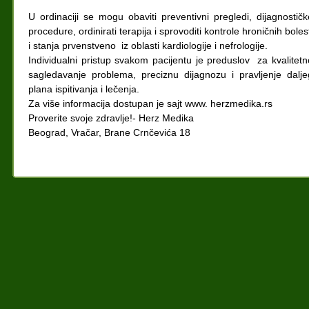
U ordinaciji se mogu obaviti preventivni pregledi, dijagnostičk
procedure, ordinirati terapija i sprovoditi kontrole hroničnih boles
i stanja prvenstveno iz oblasti kardiologije i nefrologije.
Individualni pristup svakom pacijentu je preduslov za kvalitetn
sagledavanje problema, preciznu dijagnozu i pravljenje dalje
plana ispitivanja i lečenja.
Za više informacija dostupan je sajt www. herzmedika.rs
Proverite svoje zdravlje!- Herz Medika
Beograd, Vračar, Brane Crnčevića 18