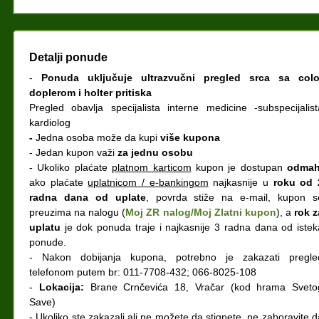
Detalji ponude
-
Ponuda uključuje ultrazvučni pregled srca sa colo
doplerom i holter pritiska
Pregled obavlja specijalista interne medicine -subspecijalist
kardiolog
-
Jedna osoba može da kupi
više kupona
- Jedan kupon važi
za jednu osobu
- Ukoliko plaćate
platnom karticom
kupon je dostupan
odma
ako plaćate
uplatnicom / e-bankingom
najkasnije u
roku od 
radna dana od uplate
, povrda stiže na e-mail, kupon s
preuzima na nalogu (
Moj ZR nalog/Moj Zlatni kupon
), a
rok z
uplatu
je dok ponuda traje i najkasnije 3 radna dana od istek
ponude.
- Nakon dobijanja kupona, potrebno je zakazati pregle
telefonom putem br: 011-7708-432; 066-8025-108
-
Lokacija:
Brane Crnčevića 18, Vračar (kod hrama Sveto
Save)
- Ukoliko ste zakazali ali ne možete da stignete, ne zaboravite d