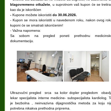
blagovremeno otkažete
, u suprotnom vaš kupon će se tretirat
kao da je iskorišćen
-
Kupone možete iskoristiti
do 30.06.2026.
- Kupon se mora iskoristiti u navedenom roku, nakon ovog rok
kuponi će se smatrati iskorićenim!
- Važna napomena:
Sa sobom na pregled poneti prethodnu medicinsk
dokumentaciju.
Ultrazvučni pregled srca sa kolor dopler pregledom obavlj
lekar specijalista interne medicine- subspecijalista kardiolog. T
je bezbolna , neinvazivna dijagnostička metoda za koju nij
potrebna nikakva prethodna priprema.