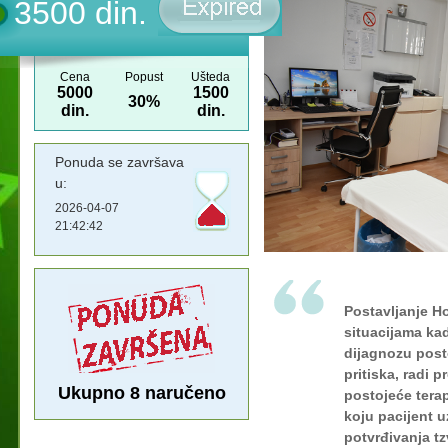
3500 din.
Cena
Popust
Ušteda
5000
1500
30%
din.
din.
Ponuda se završava
u:
2026-04-07
21:42:42
Postavljanje Ho
situacijama kada
dijagnozu post
pritiska, radi 
Ukupno
8
naručeno
postojeće terap
koju pacijent uz
potvrđivanja t