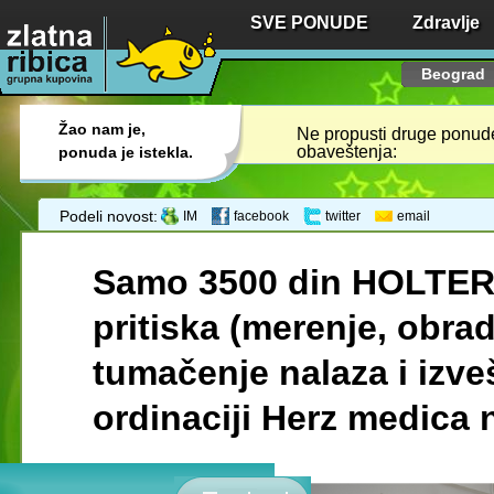
SVE PONUDE
Zdravlje
Beograd
Žao nam je,
Ne propusti druge ponude,
obaveštenja:
ponuda je istekla.
Podeli novost:
IM
facebook
twitter
email
Samo 3500 din HOLTER
pritiska (merenje, obra
tumačenje nalaza i izveš
ordinaciji Herz medica 