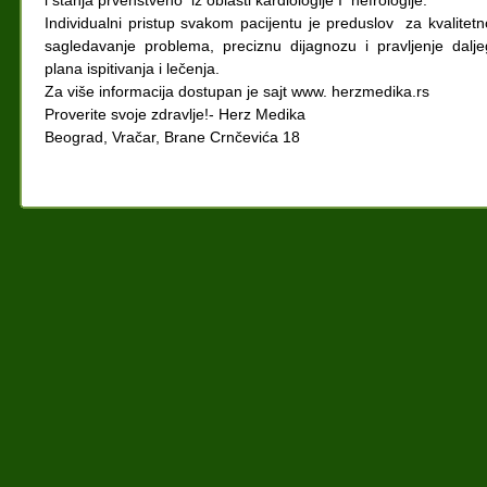
i stanja prvenstveno iz oblasti kardiologije I nefrologije.
Individualni pristup svakom pacijentu je preduslov za kvalitetn
sagledavanje problema, preciznu dijagnozu i pravljenje dalje
plana ispitivanja i lečenja.
Za više informacija dostupan je sajt www. herzmedika.rs
Proverite svoje zdravlje!- Herz Medika
Beograd, Vračar, Brane Crnčevića 18