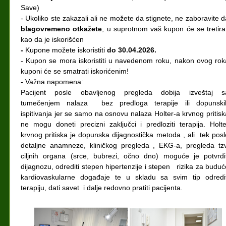
Save)
- Ukoliko ste zakazali ali ne možete da stignete, ne zaboravite d
blagovremeno otkažete
, u suprotnom vaš kupon će se tretirat
kao da je iskorišćen
-
Kupone možete iskoristiti
do 30.04.2026.
- Kupon se mora iskoristiti u navedenom roku, nakon ovog rok
kuponi će se smatrati iskorićenim!
- Važna napomena:
Pacijent posle obavljenog pregleda dobija izveštaj s
tumečenjem nalaza bez predloga terapije ili dopunski
ispitivanja jer se samo na osnovu nalaza Holter-a krvnog pritisk
ne mogu doneti precizni zaključci i predloziti terapija. Holte
krvnog pritiska je dopunska dijagnostička metoda , ali tek posl
detaljne anamneze, kliničkog pregleda , EKG-a, pregleda tzv
ciljnih organa (srce, bubrezi, očno dno) moguće je potvrdit
dijagnozu, odrediti stepen hipertenzije i stepen rizika za buduć
kardiovaskularne događaje te u skladu sa svim tip odredit
terapiju, dati savet i dalje redovno pratiti pacijenta.