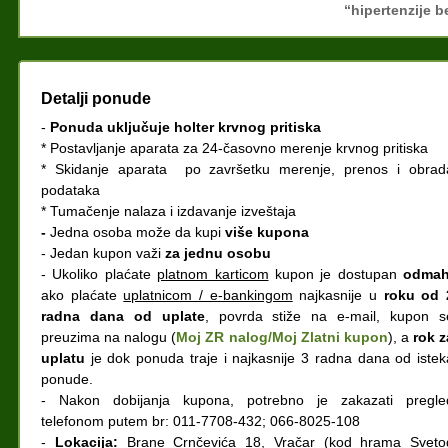
“hipertenzije b
Detalji ponude
-
Ponuda uključuje holter krvnog pritiska
* Postavljanje aparata za 24-časovno merenje krvnog pritiska
* Skidanje aparata po završetku merenje, prenos i obrad
podataka
* Tumačenje nalaza i izdavanje izveštaja
-
Jedna osoba može da kupi
više kupona
- Jedan kupon važi
za jednu osobu
- Ukoliko plaćate
platnom karticom
kupon je dostupan
odma
ako plaćate
uplatnicom / e-bankingom
najkasnije u
roku od 
radna dana od uplate
, povrda stiže na e-mail, kupon s
preuzima na nalogu (
Moj ZR nalog/Moj Zlatni kupon
), a
rok z
uplatu
je dok ponuda traje i najkasnije 3 radna dana od istek
ponude.
- Nakon dobijanja kupona, potrebno je zakazati pregle
telefonom putem br: 011-7708-432; 066-8025-108
-
Lokacija:
Brane Crnčevića 18, Vračar (kod hrama Sveto