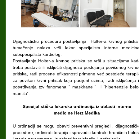
Dijagnostičku proceduru postavljanja Holter-a krvnog pritiska 
tumačenje nalaza vrši lekar specijalista interne medicine
subspecijalista kardiolog.
Postavljanje Holter-a krvnog pritiska se vrši u situacijama kad
treba postaviti ili isključiti dijagnozu postojanja povišenog krvno
pritiska, radi procene efikasnosti primene već postojeće terapij
za povišen krvni pritisak koju pacijent uzima, radi isključenja il
potvrđivanja tzv fenomena “ maskirane “ i “hipertenzije belo
mantila”.
Specijalistička lekarska ordinacija iz oblasti interne
medicine Herz Medika
U ordinaciji se mogu obaviti preventivni pregledi , dijagnostičk
procedure, ordinirati terapija i sprovoditi kontrole hroničnih boles