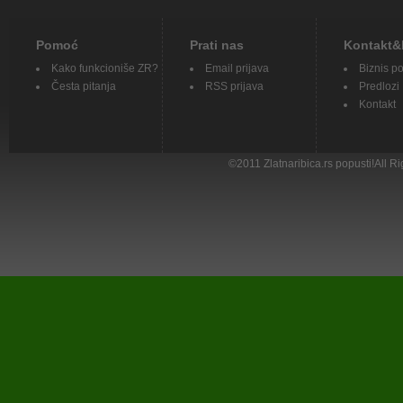
Pomoć
Prati nas
Kontakt&
Kako funkcioniše ZR?
Email prijava
Biznis p
Česta pitanja
RSS prijava
Predlozi
Kontakt
©
2011
Zlatnaribica.rs popusti!All 